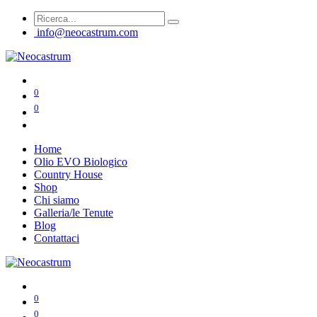
info@neocastrum.com
0
0
Home
Olio EVO Biologico
Country House
Shop
Chi siamo
Galleria/le Tenute
Blog
Contattaci
0
0