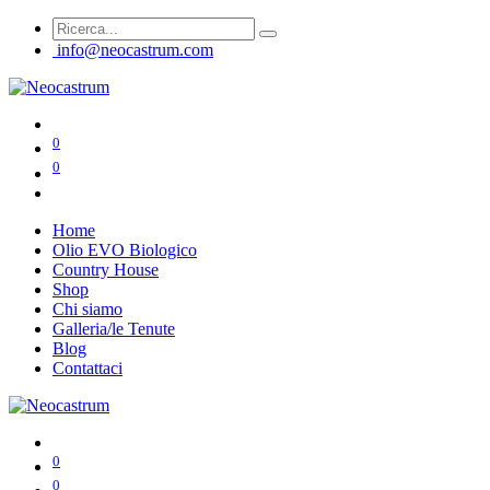
info@neocastrum.com
0
0
Home
Olio EVO Biologico
Country House
Shop
Chi siamo
Galleria/le Tenute
Blog
Contattaci
0
0