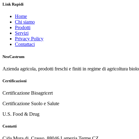
Link Rapidi
Home
Chi siamo
Prodotti
Servizi
Privacy Policy
Contattaci
NeoCastrum
Azienda agricola, prodotti freschi e finiti in regime di agricoltura biol
Certificazioni
Certificazione Bioagricert
Certificazione Suolo e Salute
U.S. Food & Drug
Contatti
C/da Mura di, Crasso, 88046 Lamezia Terme CZ