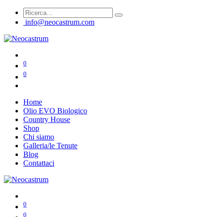
info@neocastrum.com
0
0
Home
Olio EVO Biologico
Country House
Shop
Chi siamo
Galleria/le Tenute
Blog
Contattaci
0
0